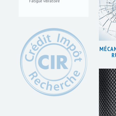
Fatigue vibratoire
MÉCAN
R