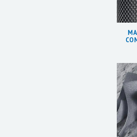
MA
CO